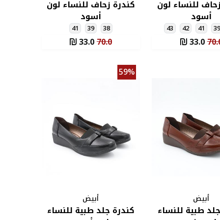
حاف للنساء لون
كندرة زحاف للنساء لون
أسود
أسود
41
39
38
43
42
41
3
33.0
70.0
33.0
70.
59%
أبيض
أبيض
جلد طبية للنساء
كندرة جلد طبية للنساء