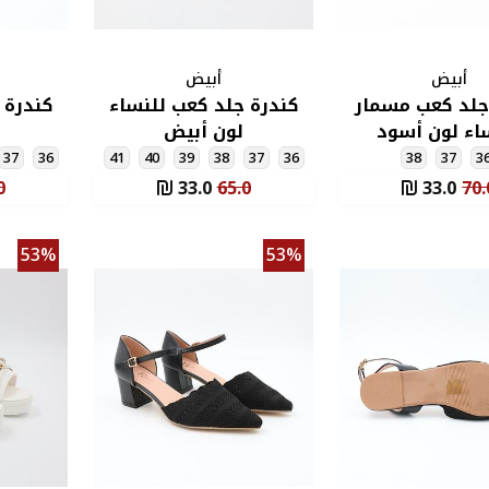
أبيض
أبيض
جلد كعب مسمار
كندرة جلد كعب للنساء
كندرة 
اء لون أسود
لون أبيض
37
36
41
40
39
38
37
36
38
37
3
0
33.0
65.0
33.0
70.
53%
53%