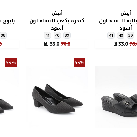
أبيض
أبيض
اليه للنساء لون
كندرة بكعب للنساء لون
بابوج 
أسود
أسود
38
41
40
39
41
40
39
0
33.0
70.0
33.0
70.
59%
59%