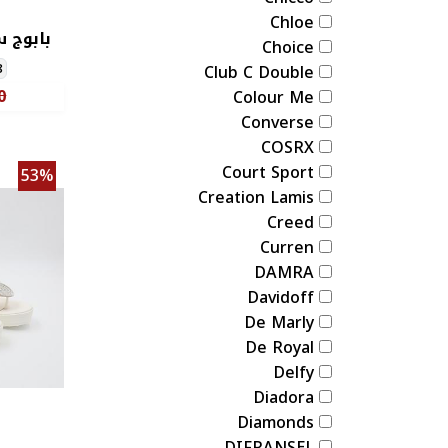
Chloe
بابوج 
Choice
8
Club C Double
0
Colour Me
Converse
COSRX
Court Sport
53%
Creation Lamis
Creed
Curren
DAMRA
Davidoff
De Marly
De Royal
Delfy
Diadora
Diamonds
DIFRANSEL