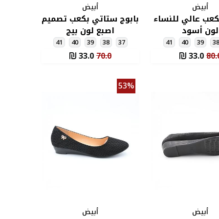
أبيض
أبيض
كعب عالي للنساء
بابوج ستاتي بكعب تصميم
لون أسود
اصبع لون بيج
41
40
39
38
37
41
40
39
3
33.0
70.0
33.0
80.
53%
أبيض
أبيض