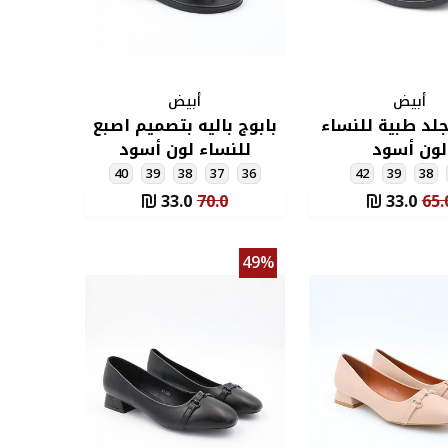
أبيض
أبيض
جلد طبية للنساء
بابوج باليه بتصميم اصبع
لون أسود
للنساء لون أسود
40
39
38
37
36
42
39
38
33.0
70.0
33.0
65.
49%