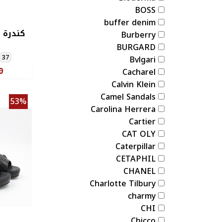
BOSS
buffer denim
كندرة ب
Burberry
BURGARD
37
Bvlgari
0
Cacharel
Calvin Klein
Camel Sandals
53%
Carolina Herrera
Cartier
CAT OLY
Caterpillar
CETAPHIL
CHANEL
Charlotte Tilbury
charmy
CHI
Chicco