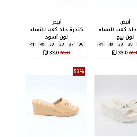
أبيض
أبيض
جلد كعب للنساء
كندرة جلد كعب للنساء
لون بيج
لون أسود
41
40
39
38
37
36
41
40
39
38
33.0
65.0
33.0
65.
53%