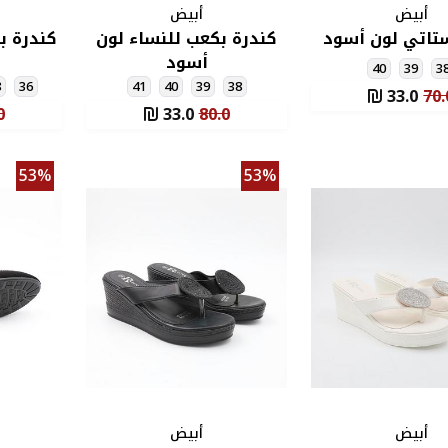
أبيض
أبيض
ستاتي لون أسود
كندرة بكعب للنساء لون
كندرة ب
أسود
40
39
3
8
36
41
40
39
38
33.0
70.
0
33.0
80.0
53%
53%
أبيض
أبيض