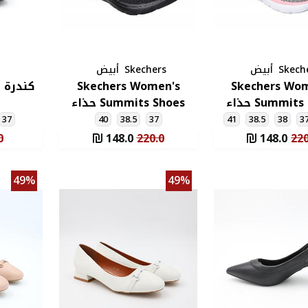
Skech
أبيض
Skechers
أبيض
Skechers Wo
Skechers Women's
كندرة 
Summits Shoes حذاء
Summits Shoes حذاء
شرز سوميتس
سكيتشرز سوميتس
37
40
38.5
37
41
38.5
38
3
اء لون رمادي
للنساء لون أسود
0
148.0
220.0
148.0
220
49%
49%