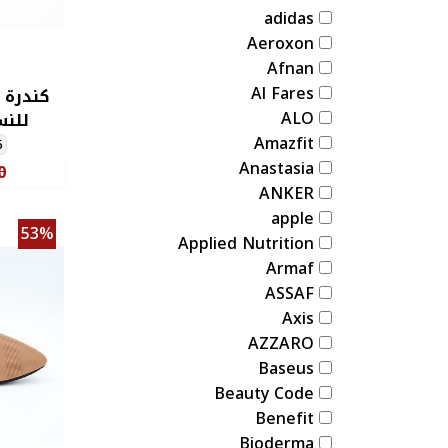
adidas
Aeroxon
Afnan
Al Fares
كندرة 
ALO
للنس
Amazfit
6
Anastasia ‏
0
ANKER
apple
53%
Applied Nutrition
Armaf
ASSAF
Axis
AZZARO
Baseus
Beauty Code
Benefit
Bioderma