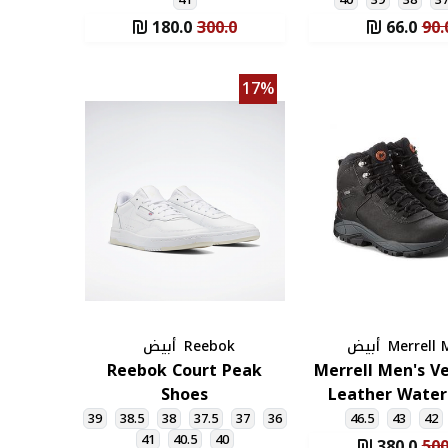
180.0
300.0
66.0
90.
17%
Merrell
أبيض
Reebok
أبيض
Reebok Court Peak
Merrell Men's V
Shoes
Leather Water
يريل
39
38.5
38
37.5
37
36
46.5
43
42
41
40.5
40
380.0
500