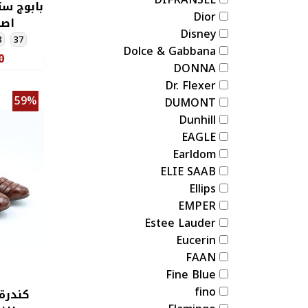
بابوج س
Dior
اصب
Disney
8
37
Dolce & Gabbana
0
DONNA
Dr. Flexer
59%
DUMONT
Dunhill
EAGLE
Earldom
ELIE SAAB
Ellips
EMPER
Estee Lauder
Eucerin
FAAN
Fine Blue
fino
كندرة