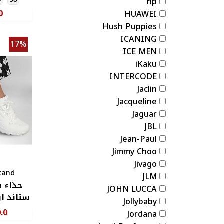
hp
0
HUAWEI
Hush Puppies
ICANING
17%
ICE MEN
iKaku
INTERCODE
Jaclin
Jacqueline
Jaguar
JBL
Jean-Paul
Jimmy Choo
Jivago
tand
JLM
حذاء س
JOHN LUCCA
ستاند او
Jollybaby
.0
Jordana