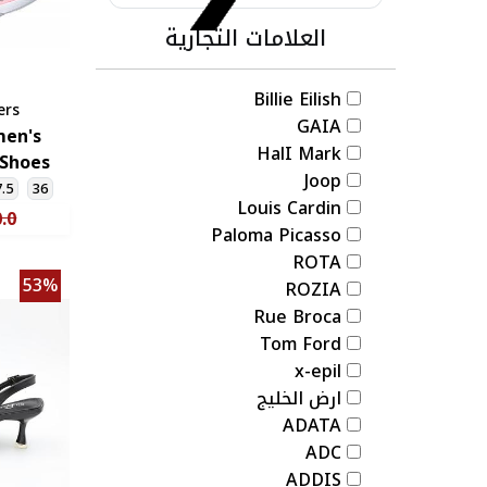
العلامات التجارية
Billie Eilish
ers
GAIA
men's
HalI Mark
Joop
سكيت
7.5
36
Louis Cardin
للنس
.0
Paloma Picasso
ROTA
53%
ROZIA
Rue Broca
Tom Ford
x-epil
ارض الخليج
ADATA
ADC
ADDIS