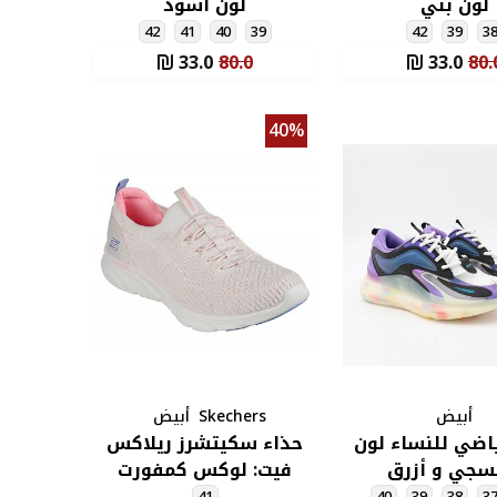
لون بني
لون أسود
42
41
40
39
42
39
3
33.0
80.0
33.0
80.
40%
أبيض
Skechers
أبيض
اضي للنساء لون
حذاء سكيتشرز ريلاكس
سجي و أزرق
فيت: لوكس كمفورت
للنساء لون زهري بارد-
41
40
39
38
3