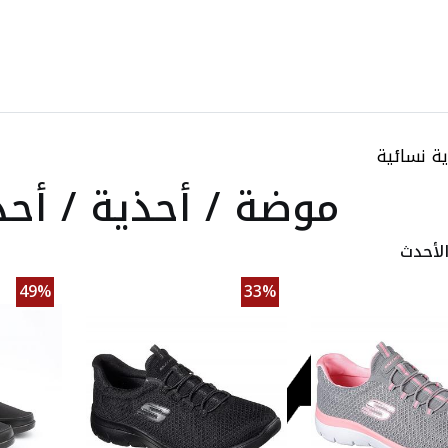
ة نسائية
موضة / أحذية / أحذ
لأحدث
49%
33%