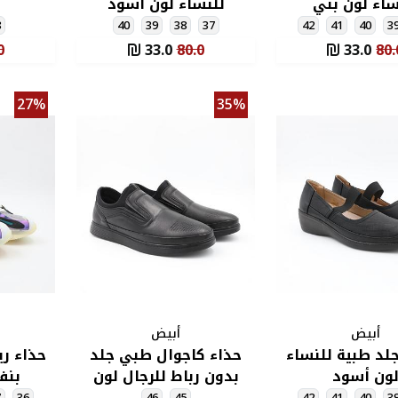
ساء لون بني
للنساء لون أسود
8
40
39
38
37
42
41
40
3
0
33.0
80.0
33.0
80.
27%
35%
أبيض
أبيض
لد طبية للنساء
حذاء كاجوال طبي جلد
حذاء ري
ون أسود
بدون رباط للرجال لون
بنف
أسود
7
36
46
45
42
41
40
3