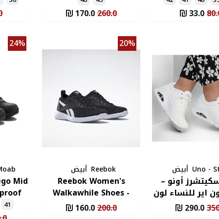
0
170.0
260.0
33.0
80.
24%
20%
Uno - S
أبيض
Reebok
أبيض
 Moab
كيتشرز أونو –
Reebok Women's
ego Mid
ن اير للنساء لون
Walkawhile Shoes -
proof
ابيض-
White- حذاء ريبوك ووك أ
Shoes - حذاء م
41
160.0
200.0
290.0
350
.0