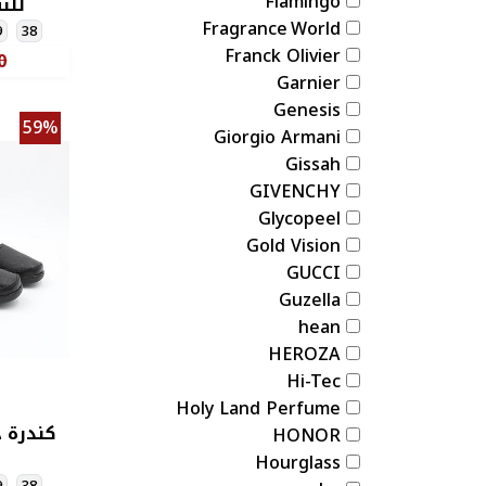
Flamingo
للن
Fragrance World
9
38
Franck Olivier
0
Garnier
Genesis
59%
Giorgio Armani
Gissah
GIVENCHY
Glycopeel
Gold Vision
GUCCI
Guzella
hean
HEROZA
Hi-Tec
Holy Land Perfume
كندرة ج
HONOR
ل
Hourglass
9
38