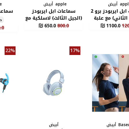
appl
أبيض
apple
أبيض
e
سماعات ابل ايربودز برو 2
سماعات ابل ايربودز
سماعة PODS PRO
الثاني) مع علبة
(الجيل الثالث) لاسلكية مع
حج
شحن
كفالة لمدة عام
650.0
800.0
1100.0
120
.0
22%
17%
Base
أبيض
أبيض