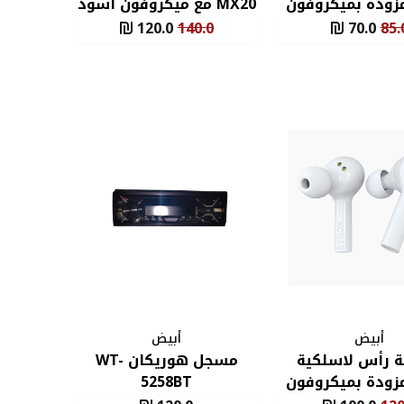
MX مزودة بميكروفون
MX20 مع ميكروفون أسود
 الأبيض وايرلس
120.0
140.0
70.0
85.
أبيض
أبيض
 رأس لاسلكية
مسجل هوريكان WT-
MX مزودة بميكروفون
5258BT
 الأبيض وايرلس