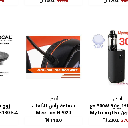
.0
100.0
120.0
120.0
140
أبيض
أبيض
ارجيلة الكترونية 300W مع
سماعة رأس الألعاب
زوج 
بطارية MyTri
Meetion HP020
130 5.4
110.0
220.0
270