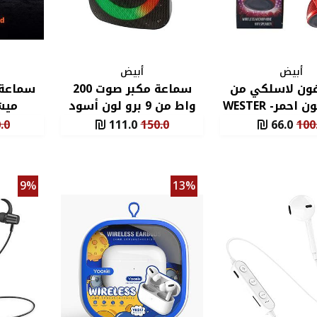
أبيض
أبيض
ون لاسلكي من
سماعة مكبر صوت 200
سماعة 
ويستر لون احمر- WESTER
واط من 9 برو لون أسود
ميش
Wireless Micr
.0
111.0
150.0
66.0
100
Hifi
9%
13%