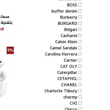
BOSS
buffer denim
سماع
Burberry
بتقنية 
BURGARD
.0
Bvlgari
Cacharel
Calvin Klein
Camel Sandals
8%
Carolina Herrera
Cartier
CAT OLY
Caterpillar
CETAPHIL
CHANEL
Charlotte Tilbury
charmy
CHI
Chicco