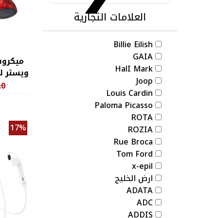
العلامات التجارية
Billie Eilish
GAIA
ميكروف
HalI Mark
Joop
ophone
.0
Louis Cardin
Paloma Picasso
ROTA
17%
ROZIA
Rue Broca
Tom Ford
x-epil
ارض الخليج
ADATA
ADC
ADDIS