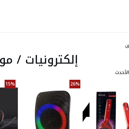
ى
إلكترونيات / م
لأحدث
15%
26%