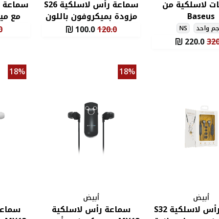
ت لاسلكية من
سماعة رأس لاسلكية S26
Baseus
مزودة بميكروفون باللون
مع مي
الأبيض وايرلس
م واحد
NS
120.0
100.0
0
220.0
320
18%
18%
أبيض
أبيض
سماعة رأس لاسلكية S32
سماعة رأس لاسلكية
سماعة