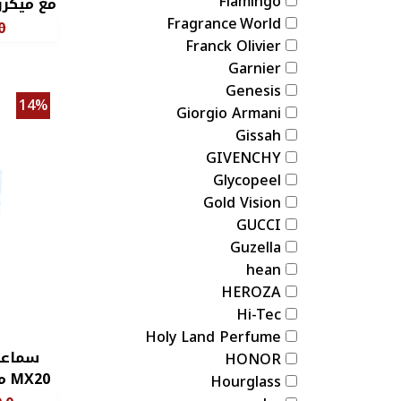
Flamingo
مع ميكر
Fragrance World
0
Franck Olivier
Garnier
Genesis
14%
Giorgio Armani
Gissah
GIVENCHY
Glycopeel
Gold Vision
GUCCI
Guzella
hean
HEROZA
Hi-Tec
Holy Land Perfume
سماعة
HONOR
20
Hourglass
با