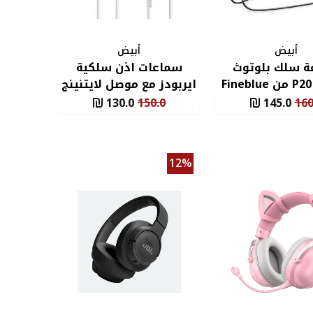
أبيض
أبيض
 سلك بلوتوث
سماعات اذن سلكية
رياضية P20 من Fineblue
ايربودز مع موصل لايتنينج
لون ابيض
لون أبيض
130.0
150.0
145.0
160
12%