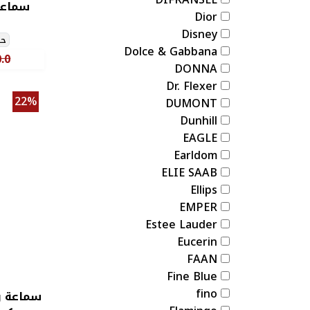
سماعا
Dior
Disney
حج
Dolce & Gabbana
.0
DONNA
Dr. Flexer
22%
DUMONT
Dunhill
EAGLE
Earldom
ELIE SAAB
Ellips
EMPER
Estee Lauder
Eucerin
FAAN
Fine Blue
fino