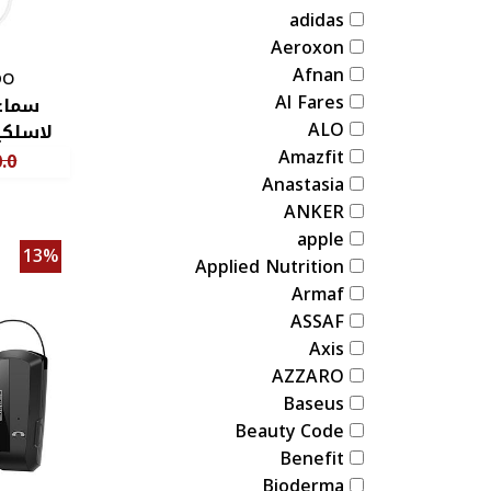
adidas
Aeroxon
Afnan
DO
Al Fares
سماع
ALO
لاسلكية o ysp03
Amazfit
.0
Anastasia ‏
ANKER
apple
13%
Applied Nutrition
Armaf
ASSAF
Axis
AZZARO
Baseus
Beauty Code
Benefit
Bioderma