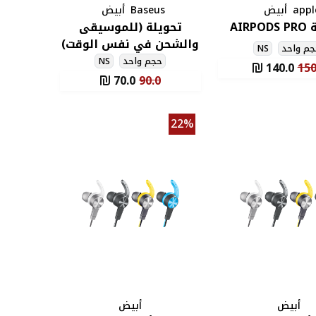
appl
أبيض
Baseus
أبيض
AIR
تحويلة (للموسيقى
والشحن في نفس الوقت)
م واحد
NS
لأجهزة الايفون من
حجم واحد
NS
140.0
150
Baseus
70.0
90.0
22%
أبيض
أبيض