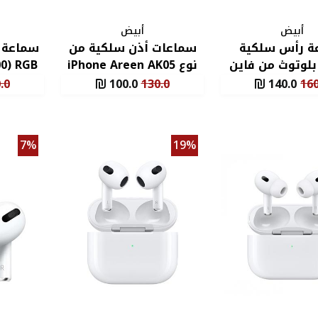
أبيض
أبيض
ة رأس سلكية
سماعات أذن سلكية من
بلوتوث من فاين
نوع iPhone Areen AK05
بلو F990
آذان
.0
100.0
130.0
140.0
160
7%
19%