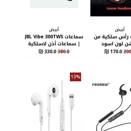
أبيض
أبيض
رأس سلكية من
سماعات JBL Vibe 300TWS
ن لون اسود
| سماعات أذن لاسلكية
حقيقية
330.0
380.0
170.0
200
13%