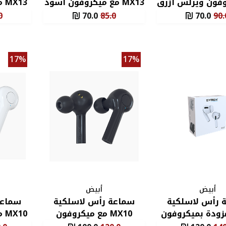
وفون ويرلس ازرق
MX13 مع ميكروفون أسود
13
سماعة رأس وايرلس
باللون
0
70.0
85.0
70.0
90.
17%
17%
أبيض
أبيض
 رأس لاسلكية
سماعة رأس لاسلكية
سماعة
MX مزودة بميكروفون
MX10 مع ميكروفون
10
للون الأبيض
باللون الأسود
باللون