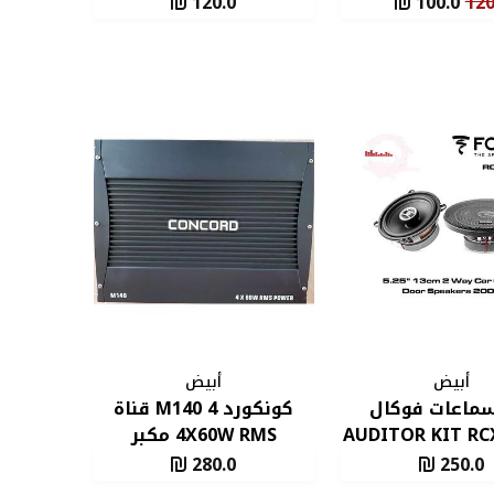
120.0
100.0
120
أبيض
أبيض
سماعات فوكال
كونكورد M140 4 قناة
AUDITOR KIT RCX
4X60W RMS مكبر
2WAY‏
كهربائي امبليفير
280.0
250.0