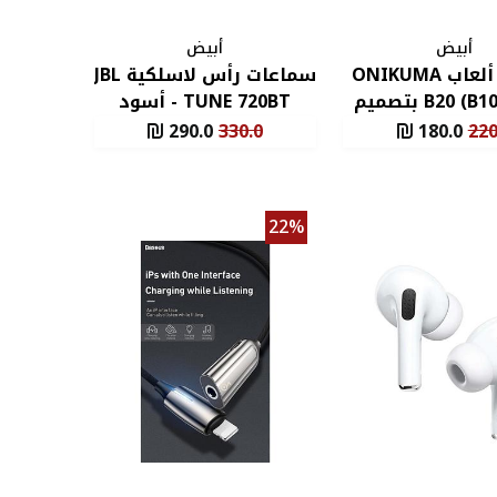
أبيض
أبيض
سماعة ألعاب ONIKUMA
سماعات رأس لاسلكية JBL
B20 (B100) RGB بتصميم
TUNE 720BT - أسود
 قطة، بلوتوث
290.0
330.0
180.0
220
22%