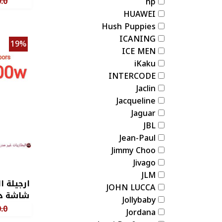
.0
hp
HUAWEI
Hush Puppies
ICANING
19%
ICE MEN
iKaku
INTERCODE
Jaclin
Jacqueline
Jaguar
JBL
Jean-Paul
Jimmy Choo
Jivago
JLM
JOHN LUCCA
شاشة دون 
Jollybaby
.0
Jordana