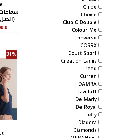
e
Chloe
Choice
(الجيل 
Club C Double
0.0
Colour Me
Converse
COSRX
Court Sport
31%
Creation Lamis
Creed
Curren
DAMRA
Davidoff
De Marly
De Royal
Delfy
Diadora
Diamonds
us
DIFRANSEL