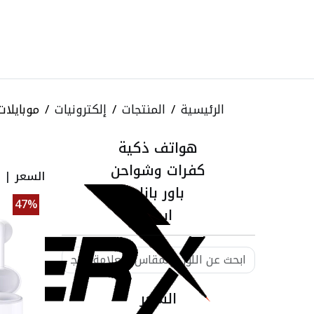
الرئيسية
المنتجات
إلكترونيات
موبايلا
هواتف ذكية
كفرات وشواحن
السعر
|
ا
باور بانك
47%
ابحث
السعر