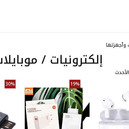
ت وأجهزتها
إلكترونيات / موبايل
لأحدث
30%
19%