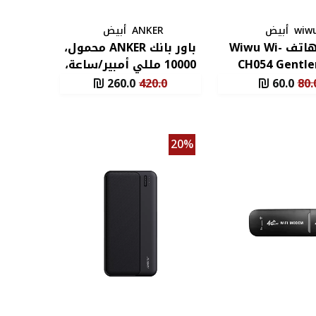
wiw
أبيض
ANKER
أبيض
حامل هاتف Wiwu Wi-
باور بانك ANKER محمول،
CH054 Gentl
10000 مللي أمبير/ساعة،
للسيارة متين مرن 360
30 واط، ضمان
260.0
420.0
60.0
80.
درجة
20%