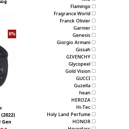
وصلة SB
Flamingo
Fragrance World
Franck Olivier
Garnier
8%
Genesis
Giorgio Armani
Gissah
GIVENCHY
Glycopeel
Gold Vision
GUCCI
Guzella
hean
HEROZA
Hi-Tec
e
Holy Land Perfume
 (2022)
HONOR
2nd Gen كفا
Hourglass