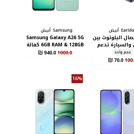
Earld
أبيض
Samsung
أبيض
ال البلوتوث بين
Samsung Galaxy A26 5G
 والسيارة تدعم
6GB RAM & 128GB كفالة
مات والموسيقى
سنة
حجم واحد
1000.0
940.0
مدى
70.0
100
16%