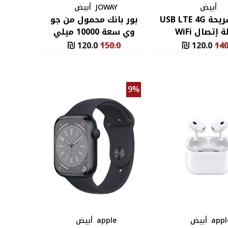
أبيض
JOWAY
أبيض
مودم شريحة USB LTE 4G
بور بانك محمول من جو
إتصال WiFi
وي سعة 10000 ميلي
أمبير
120.0
150.0
120.0
140
9%
appl
أبيض
apple
أبيض