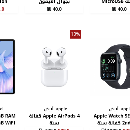
MicroU
بجوال الايفون
ion
.0
40.0
40.0
10%
appl
أبيض
apple
أبيض
el
Apple Watch SE
Apple AirPods 4 كفالة
GB RAM
لة سنة
سنة