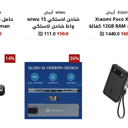
Xiao
أبيض
wiwu
أبيض
u
Xiaomi Poco X
شاحن لاسلكي wiwu 15
12GB RAM & 512GB كفالة
واط شاحن لاسلكي
eman
سنة
مغناطيسي سريع
0
111.0
150.0
1440.0
160
14%
36%