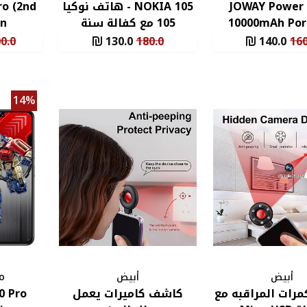
JOWAY Power
NOKIA 105 - هاتف نوكيا
ro (2nd
10000mAh Por
105 مع كفالة سنة
n)
باور بانك
0.0
130.0
180.0
140.0
160
14%
أبيض
أبيض
o
رات المراقبه مع
كاشف كاميرات يعمل
0 Pro