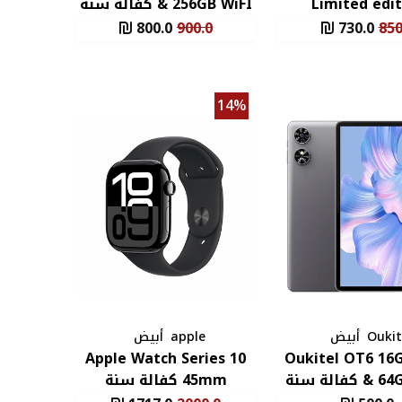
Limited edit
& 256GB WiFI كفالة سنة
(8+8GB/256GB) كفالة
تابلت
800.0
900.0
730.0
850
سنة
14%
Oukit
أبيض
apple
أبيض
Apple Watch Series 10
Oukitel OT6 16
& 64GB WiFI كفالة سنة
45mm كفالة سنة
تابلت