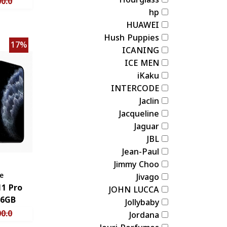
0.0
hp
HUAWEI
Hush Puppies
17%
ICANING
ICE MEN
iKaku
INTERCODE
Jaclin
Jacqueline
Jaguar
JBL
Jean-Paul
Jimmy Choo
e
Jivago
11 Pro
JOHN LUCCA
256GB كفال
Jollybaby
0.0
Jordana