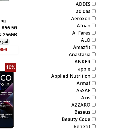
ADDIS
adidas
Aeroxon
ung
Afnan
 A56 5G
Al Fares
ALO
أسود
Amazfit
0.0
Anastasia ‏
ANKER
10%
apple
Applied Nutrition
Armaf
ASSAF
Axis
AZZARO
Baseus
Beauty Code
Benefit