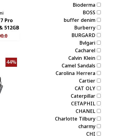
Bioderma
BOSS
mi
buffer denim
7 Pro
Burberry
BURGARD
0.0
Bvlgari
Cacharel
Calvin Klein
44%
Camel Sandals
Carolina Herrera
Cartier
CAT OLY
Caterpillar
CETAPHIL
CHANEL
Charlotte Tilbury
charmy
CHI