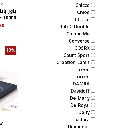
ER
Chicco
Chloe
00
Choice
22.5 واط، ض
.0
Club C Double
Colour Me
Converse
COSRX
13%
Court Sport
Creation Lamis
Creed
Curren
DAMRA
Davidoff
De Marly
De Royal
Delfy
Diadora
AY
Diamonds