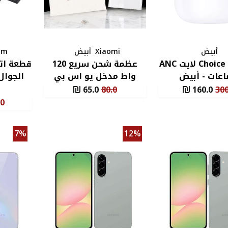
أبيض
Xiaomi
أبيض
om
هونر Choice X7 لايت ANC
عظمة شحن سريع 120
قطعة اتص
عات - أبيض
واط مدخل يو اس بي
الجوال
لأجهزة
المكال
65.0
80.0
160.0
300
.0
7%
12%