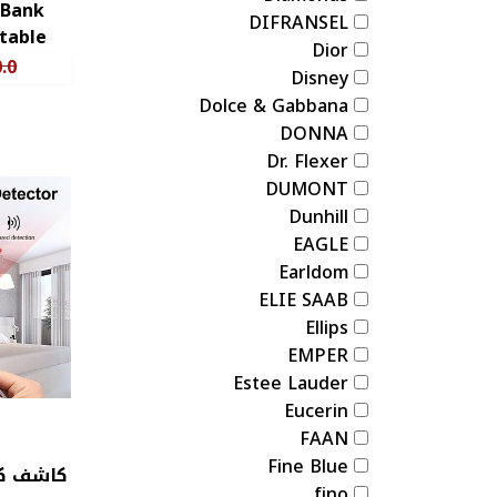
 Bank
DIFRANSEL
table
Dior
Charging 
.0
Disney
Dolce & Gabbana
DONNA
Dr. Flexer
DUMONT
Dunhill
EAGLE
Earldom
ELIE SAAB
Ellips
EMPER
Estee Lauder
Eucerin
FAAN
Fine Blue
كاشف كم
fino