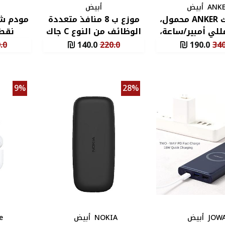
ANK
أبيض
أبيض
باور بانك ANKER محمول،
موزع ب 8 منافذ متعددة
100 مللي أمبير/ساعة،
الوظائف من النوع C جاك
نقطة 
مان
.0
140.0
220.0
190.0
340
9%
28%
JOW
أبيض
NOKIA
أبيض
e