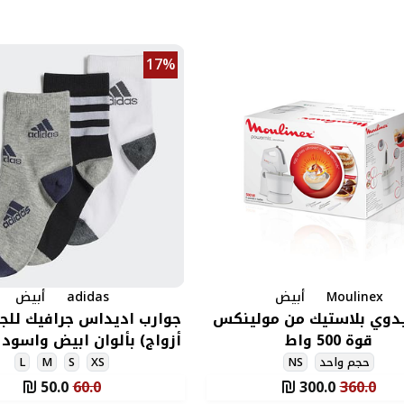
17%
Moulinex
أبيض
adidas
أبيض
يدوي بلاستيك من مولينكس
قوة 500 واط
أزواج) بألوان ابيض واسو
حجم واحد
NS
XS
S
M
L
50.0
60.0
300.0
360.0