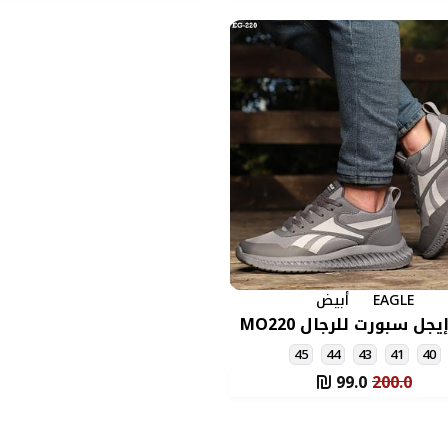
EAGLE
أبيض
يجل سبورت للرجال MO220
45
44
43
41
40
99.0
200.0