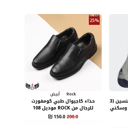
25%
Rock
أبيض
جوارب اديداس جرافيك للجنسين (3
حذاء كاجيوال طبي كومفورت
د وسكني
للرجال من ROCK موديل 108
150.0
200.0