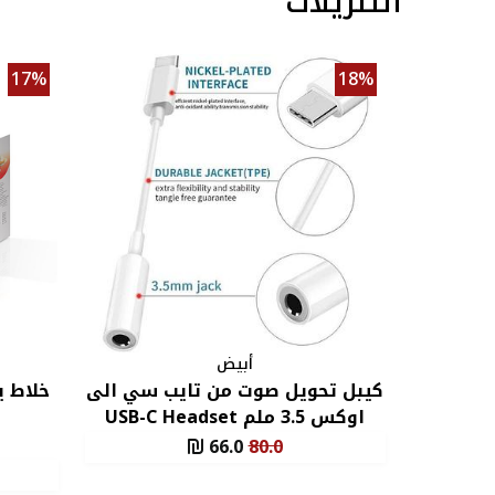
التنزيلات
17%
18%
أبيض
كيبل تحويل صوت من تايب سي الى
خلاط 
اوكس 3.5 ملم USB-C Headset
Jack Adapter - لون أبيض
66.0
80.0