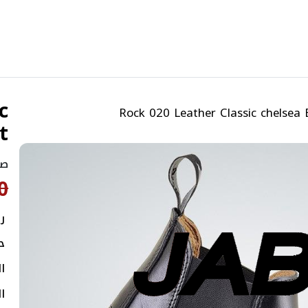
c
Rock 020 Leather Classic chelsea 
t
صن
0
ر
ح
ا
ال