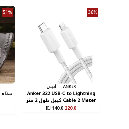
51%
36%
ANKER
أبيض
Anker 322 USB-C to Lightning
حذاء إ
Cable 2 Meter كيبل طول 2 متر
140.0
220.0