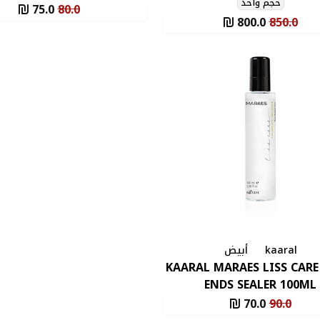
Xerjoff XJ 1861 Naxos E
حجم واحد
75.0
80.0
Xerjoff For Unisex 10
800.0
850.0
kaaral
أبيض
KAARAL MARAES LISS CARE
ENDS SEALER 100ML
70.0
90.0