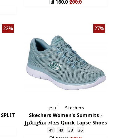
DP By
Tee
160.0
200.0
0ml
22%
27%
Skechers
أبيض
 SPLIT
Skechers Women's Summits -
Quick Lapse Shoes حذاء سكيتشرز
سوميتس كويك لابس للنساء لون
41
40
38
36
أخضر فاتح ونعل أبيض