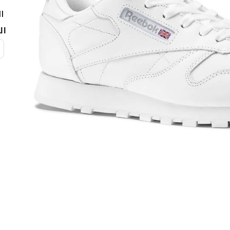
ال
ال