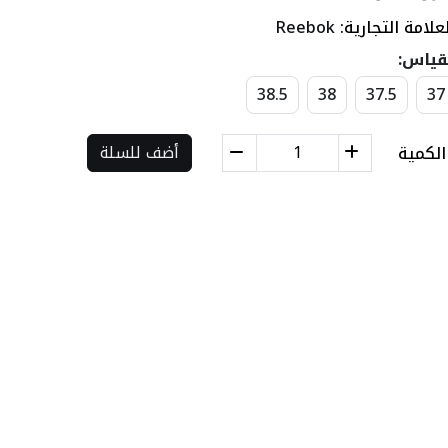
علامة التجارية:
Reebok
قياس:
38.5
38
37.5
37
الكمية