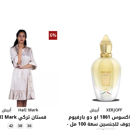
6%
XERJOFF
أبيض
HalI Mark
أبيض
عطر ناكسوس 1861 او دو بارفيوم
فستان تركي HalI Mark
من زيرجوف للجنسين سعة 100 مل -
42
38
36