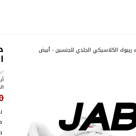
ح
 ريبوك الكلاسيكي الجلدي للجنسين - أبيض
ا
✅ح
أب
ال
0
ر
ح
ا